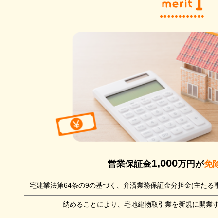
1,000
営業保証金
万円が
免
宅建業法第64条の9の基づく、弁済業務保証金分担金(主たる事
納めることにより、宅地建物取引業を新規に開業