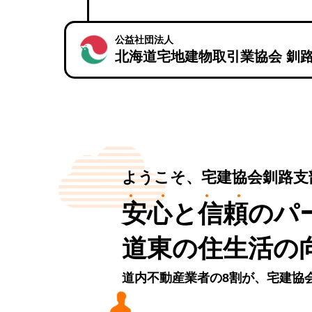
公益社団法人
北海道宅地建物取引業協会 釧
ようこそ、宅建協会釧路支
●●
●●
安心
と
信頼
のパ
道東の住生活の
道内不動産業者の8割が、宅建協