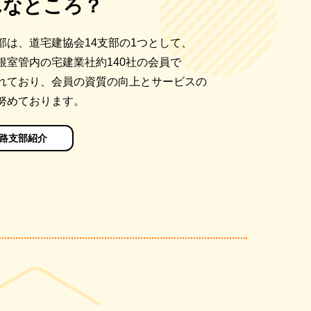
んなところ？
部は、道宅建協会14支部の1つとして、
根室管内の宅建業社約140社の会員で
れており、会員の資質の向上とサービスの
努めております。
路支部紹介