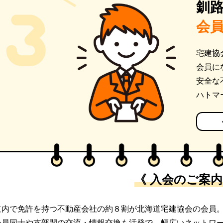
釧
会
宅建協
会員に
安全な
ハトマ
《 入会のご案内
道内で免許を持つ不動産会社の約８割が北海道宅建協会の会員
会員同士や支部間の交流・情報交換も活発で、幅広いネットワ