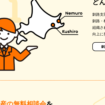
ど
釧路支
釧路・
組織さ
向上に
釧
動産の無料相談会
を