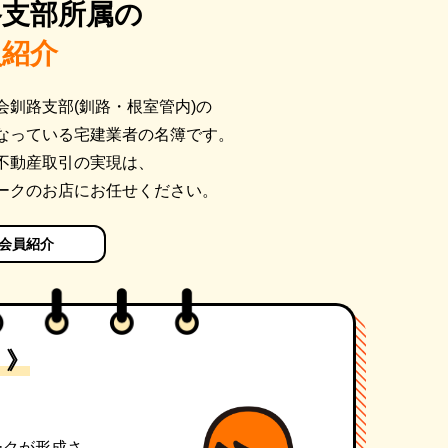
路支部所属の
員紹介
会釧路支部(釧路・根室管内)の
なっている宅建業者の名簿です。
不動産取引の実現は、
ークのお店にお任せください。
会員紹介
 》
。
ークが形成さ